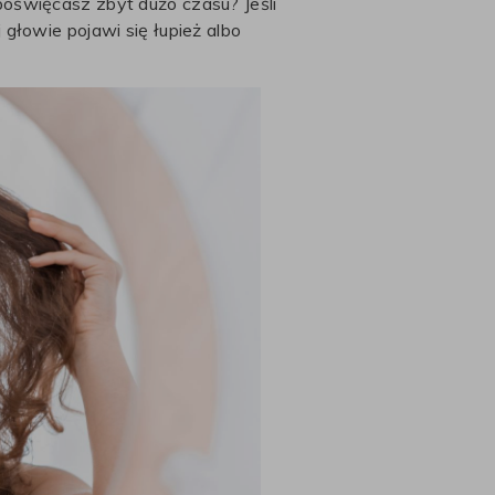
oświęcasz zbyt dużo czasu? Jeśli
głowie pojawi się łupież albo