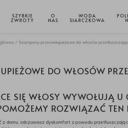
SZYBKIE
O
WODA
POL
ZWROTY
NAS
SIARCZKOWA
 główna
/
Szampony przeciwłupieżowe do włosów przetłuszczając
UPIEŻOWE DO WŁOSÓW PRZE
CE SIĘ WŁOSY WYWOŁUJĄ U C
POMOŻEMY ROZWIĄZAĆ TEN 
ć z domu, odczuwasz dyskomfort z powodu przetłuszczając