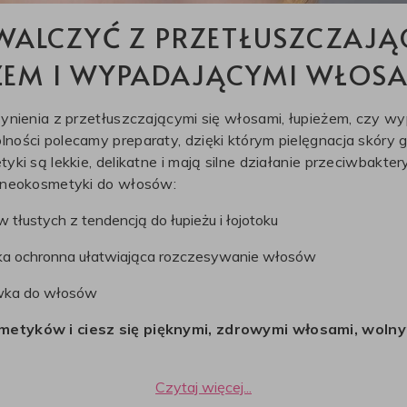
 WALCZYĆ Z PRZETŁUSZCZAJĄC
ŻEM I WYPADAJĄCYMI WŁOS
zynienia z przetłuszczającymi się włosami, łupieżem, czy w
ości polecamy preparaty, dzięki którym pielęgnacja skóry 
ki są lekkie, delikatne i mają silne działanie przeciwbaktery
alneokosmetyki do włosów:
łustych z tendencją do łupieżu i łojotoku
łka ochronna ułatwiająca rozczesywanie włosów
ywka do włosów
etyków i ciesz się pięknymi, zdrowymi włosami, wolny
Czytaj więcej...
 włosów ma znaczenie nie tylko w wymiarze estetycznym, a