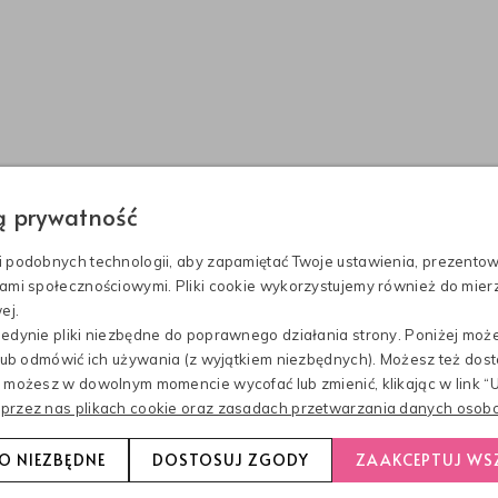
h błędów często prowadzących do powstawania licznych dol
pon. Zbyt inwazyjne preparaty dostosowane do indywidualny
ów, a także sztuczne barwniki i chemiczne substancje zapa
wodem schorzeń takich jak łupież, łojotok czy wypadanie wł
 i zadbanej skóry głowy jest dobór odpowiadającego potrzeb
o bezpieczeństwa. Najlepiej w tym wypadku sprawdzą się o
ym
.
ą prywatność
 SZAMPON DO WŁOSÓW TŁUS
 podobnych technologii, aby zapamiętać Twoje ustawienia, prezentow
ami społecznościowymi. Pliki cookie wykorzystujemy również do mierz
ej.
edynie pliki niezbędne do poprawnego działania strony. Poniżej może
 lub odmówić ich używania (z wyjątkiem niezbędnych). Możesz też dost
sób zmagających się z problemami skóry głowy powstał b
 możesz w dowolnym momencie wycofać lub zmienić, klikając w link “U
u i łojotoku. Podobnie jak i inne produkty Balneokosmetykó
przez nas plikach cookie oraz zasadach przetwarzania danych osobo
godząco i kojąco na podrażnienia, zapobiega tworzeniu się 
ące, zapobiegając wypadaniu włosów, a także zwalcza lub zna
O NIEZBĘDNE
DOSTOSUJ ZGODY
ZAAKCEPTUJ WS
inę, białą wierzbę, octopirox i mydlnicę lekarską nie uczul
czność działania.