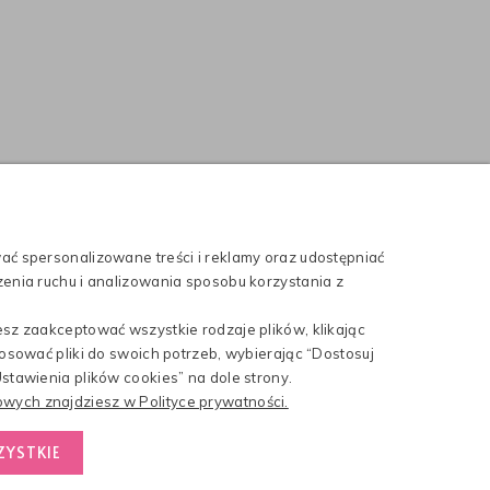
egliwości związanych z kondycją
ch potrzeb, obecność licznych
chowe potrafią w szybkim tempie
osów. Dlatego też kluczem do
om produktu, co do którego
parte o naturalne składy
TYCH I
ać spersonalizowane treści i reklamy oraz udostępniać
enia ruchu i analizowania sposobu korzystania z
Made with
by
sz zaakceptować wszystkie rodzaje plików, klikając
osować pliki do swoich potrzeb, wybierając “Dostosuj
iosiarczkowy
szampon do tłustej
stawienia plików cookies” na dole strony.
w został stworzony na bazie wody
wych znajdziesz w Polityce prywatności.
stanów zapalnych skóry, wykazuje
cząco redukuje łupież i łojotok.
ZYSTKIE
a, nie podrażnia, nie wysusza skóry