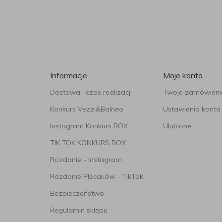
pięknej fryzury mogą bowiem pokrzy
włosów. Odpowiednio dobrany prepa
Balneokosmetyków do włosów tłustyc
zapomnieć o nich.
SKĄD SIĘ BIERZE
Informacje
Moje konto
WŁOSÓW?
Dostawa i czas realizacji
Twoje zamówieni
Konkurs Vezzi&Balneo
Ustawienia konta
Lista schorzeń skóry głowy jest dłu
dolegliwości zalicza się jednak łu
Instagram Konkurs BOX
Ulubione
spotykany mankament spowodowany
TIK TOK KONKURS BOX
kosmetyków, przegrzaniu skóry głowy
Rozdanie - Instagram
charakterystyczny dla okresu dojrze
przypadłością jest również wypadan
Rozdanie Plecaków - TikTok
życia, zaburzenia hormonalne, aż 
Bezpieczeństwo
dyskomfortu, który najlepiej zwalc
Regulamin sklepu
W JAKI SPOSÓB P