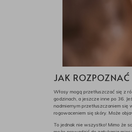
JAK ROZPOZNAĆ 
Włosy mogą przetłuszczać się z róż
godzinach, a jeszcze inne po 36. Je
nadmiernym przetłuszczaniem się
rogowaceniem się skóry. Może obja
To jednak nie wszystko! Mimo że 
może prowadzić do zatykania mies