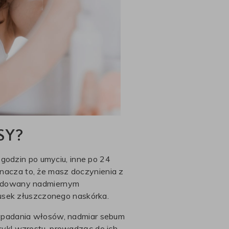
SY?
godzin po umyciu, inne po 24
znacza to, że masz doczynienia z
wodowany nadmiernym
usek złuszczonego naskórka.
ypadania włosów, nadmiar sebum
ykl wzrostu, prowadząc do ich