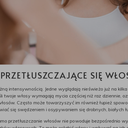
PRZETŁUSZCZAJĄCE SIĘ WŁO
ną intensywnością. Jedne wyglądają nieświeżo już na kilka 
śli twoje włosy wymagają mycia częściej niż raz dziennie, o
 włosów. Często może towarzyszyć im również łupież spo
wiać się swędzeniem i osypywaniem się drobnych, białych ł
samo przetłuszczanie włosów nie powoduje bezpośrednio w
zków włosowych. To może osłabić włosy i wpływać na ich c