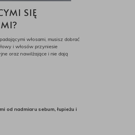
YMI SIĘ
AMI?
ypadającymi włosami, musisz dobrać
głowy i włosów przyniesie
jne oraz nawilżające i nie dają
mi od nadmiaru sebum, łupieżu i
le także zdrowotnym. Dążenie do