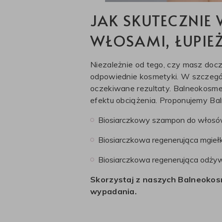
JAK SKUTECZNIE
WŁOSAMI, ŁUPIE
Niezależnie od tego, czy masz doc
odpowiednie kosmetyki. W szczególn
oczekiwane rezultaty. Balneokosmety
efektu obciążenia. Proponujemy B
Biosiarczkowy szampon do włosów t
Biosiarczkowa regenerująca mgie
Biosiarczkowa regenerująca odż
Skorzystaj z naszych Balneokosm
wypadania.
Odpowiednia higiena i pielęgnacja