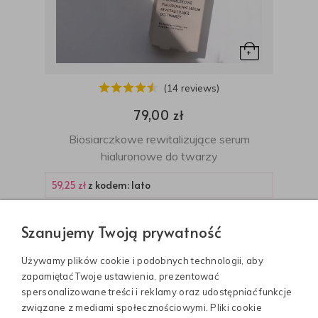
(14 reviews)
79,00 zł
Biosiarczkowe rewitalizujące serum
hialuronowe do twarzy
59,25 zł
z kodem: lato
Najniższa cena:
79,00 zł
Szanujemy Twoją prywatność
Używamy plików cookie i podobnych technologii, aby
zapamiętać Twoje ustawienia, prezentować
spersonalizowane treści i reklamy oraz udostępniać funkcje
związane z mediami społecznościowymi. Pliki cookie