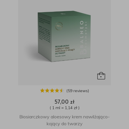
(59 reviews)
57,00 zł
( 1 ml = 1,14 zł )
Biosiarczkowy aloesowy krem nawilżająco-
kojący do twarzy