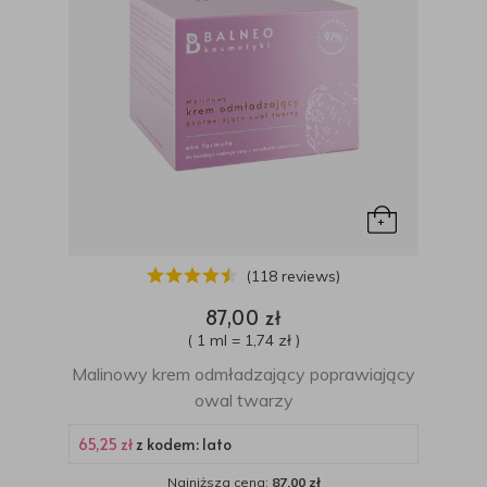
(118 reviews)
87,00 zł
( 1 ml = 1,74 zł )
Malinowy krem odmładzający poprawiający
owal twarzy
65,25 zł
z kodem: lato
Najniższa cena:
87,00 zł