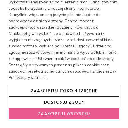
wykorzystujemy również do mierzenia ruchu i analizowania
sposobu korzystania z naszej strony internetowej.
Domyślnie włączone są jedynie pliki niezbędne do
poprawnego działania strony. Poniżej możesz
zaakceptować wszystkie rodzaje plików, klikając
“Zaakceptuj wszystkie”, lub odmówić ich używania (z
wyjątkiem niezbędnych). Możesz też dostosować pliki do
swoich potrzeb, wybierając “Dostosuj zgody”. Udzieloną
zgodę możesz w dowolnym momencie wycofać lub zmienić,
klikając w link “Ustawienia plików cookies” na dole strony.
Szczegóły o używanych przez nas plikach cookie oraz
zasadach przetwarzania danych osobowych znajdziesz w
Polityce prywatności.
(18 reviews)
89,00 zł
ZAAKCEPTUJ TYLKO NIEZBĘDNE
Biosiarczkowy hydrolipodowy krem anti-age
DOSTOSUJ ZGODY
do twarzy
ZAAKCEPTUJ WSZYSTKIE
66,75 zł
z kodem: lato
∧
CHAT
Najniższa cena:
89,00 zł