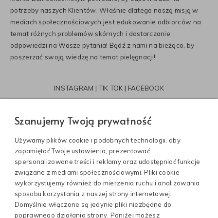
potrzeby naszych Klientów. Właśnie dlatego naszą misją w
mediach społecznościowych jest edukowanie odbiorców na
temat różnych problemów skórnych i dostarczanie
odpowiedzi na Wasze pytania! Bądź z nami na bieżąco, by
poszerzać swoją wiedzę na temat pielęgnacji!
INSTAGRAM
|
TIK TOK
|
FACEBOOK
Szanujemy Twoją prywatność
Używamy plików cookie i podobnych technologii, aby
zapamiętać Twoje ustawienia, prezentować
spersonalizowane treści i reklamy oraz udostępniać funkcje
związane z mediami społecznościowymi. Pliki cookie
wykorzystujemy również do mierzenia ruchu i analizowania
sposobu korzystania z naszej strony internetowej.
Informacje
Domyślnie włączone są jedynie pliki niezbędne do
poprawnego działania strony. Poniżej możesz