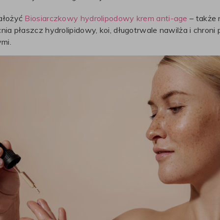
nałożyć
Biosiarczkowy hydrolipodowy krem anti-age
– także n
nia płaszcz hydrolipidowy, koi, długotrwale nawilża i chroni
ymi.