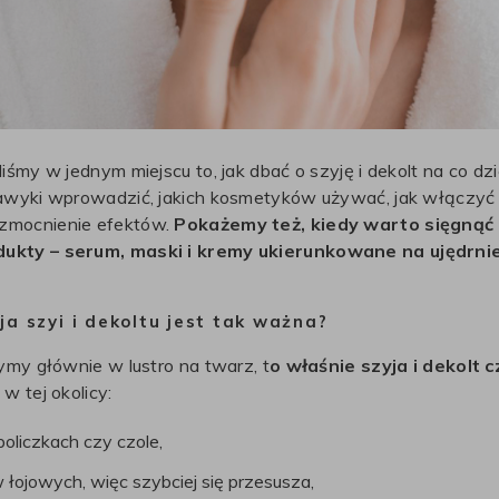
śmy w jednym miejscu to, jak dbać o szyję i dekolt na co dzi
awyki wprowadzić, jakich kosmetyków używać, jak włączyć 
mocnienie efektów.
Pokażemy też, kiedy warto sięgnąć 
kty – serum, maski i kremy ukierunkowane na ujędrnie
a szyi i dekoltu jest tak ważna?
ymy głównie w lustro na twarz, t
o właśnie szyja i dekolt 
w tej okolicy:
policzkach czy czole,
 łojowych, więc szybciej się przesusza,