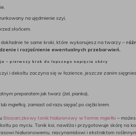
ie,
runkowany na ujędrnienie szyi,
przed słońcem.
 dokładnie te same kroki, które wykonujesz na twarzy –
różn
adzenie i rozjaśnienie ewentualnych przebarwień.
ja – pierwszy krok do lepszego napięcia skóry
zyi i dekoltu zaczyna się w łazience, jeszcze zanim sięgni
tnym preparatem jak twarz (żel, pianka),
lub mgiełką, zamiast od razu sięgać po ciężki krem.
tu
Biosiarczkowy tonik hialuronowy w formie mgiełki
– możesz
koltu po myciu. Tonik koi, nawilża i przygotowuje skórę na kol
wasowi hialuronowemu, niacynamidowi i ekstraktom roślin