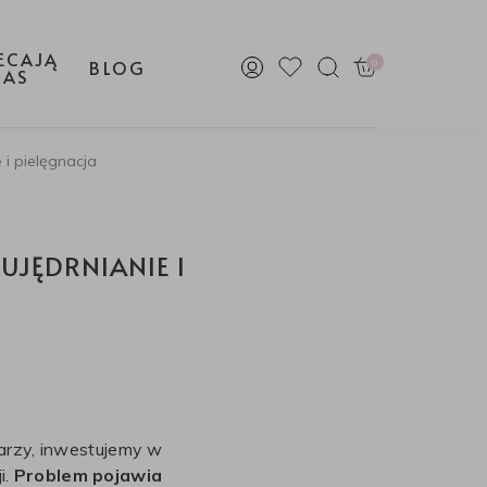
ECAJĄ
0
BLOG
NAS
 i pielęgnacja
UJĘDRNIANIE I
warzy, inwestujemy w
i.
Problem pojawia