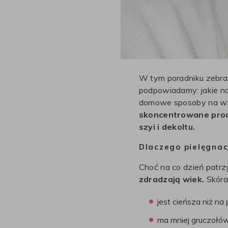
W tym poradniku zebrali
podpowiadamy: jakie n
domowe sposoby na wz
skoncentrowane produ
szyi i dekoltu.
Dlaczego pielęgnacj
Choć na co dzień patrz
zdradzają wiek.
Skóra 
jest cieńsza niż na 
ma mniej gruczołów