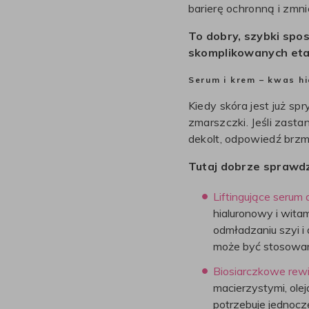
barierę ochronną i zmni
To dobry, szybki spos
skomplikowanych et
Serum i krem – kwas hi
Kiedy skóra jest już sp
zmarszczki. Jeśli zast
dekolt, odpowiedź brzm
Tutaj dobrze sprawdz
Liftingujące serum d
hialuronowy i witam
odmładzaniu szyi i
może być stosowane
Biosiarczkowe rewi
macierzystymi, olej
potrzebuje jednocze