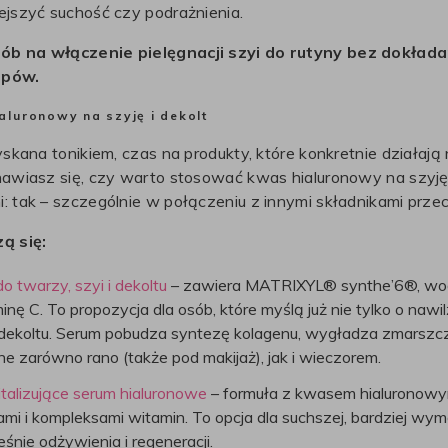
ejszyć suchość czy podrażnienia.
ób na włączenie pielęgnacji szyi do rutyny bez dokłada
apów.
aluronowy na szyję i dekolt
ryskana tonikiem, czas na produkty, które konkretnie działają 
anawiasz się, czy warto stosować kwas hialuronowy na szyję
i: tak – szczególnie w połączeniu z innymi składnikami pr
ą się:
o twarzy, szyi i dekoltu
– zawiera MATRIXYL® synthe’6®, wo
inę C. To propozycja dla osób, które myślą już nie tylko o nawilż
 dekoltu. Serum pobudza syntezę kolagenu, wygładza zmarszczk
 zarówno rano (także pod makijaż), jak i wieczorem.
talizujące serum hialuronowe
– formuła z kwasem hialuronowym
ami i kompleksami witamin. To opcja dla suchszej, bardziej wym
śnie odżywienia i regeneracji.