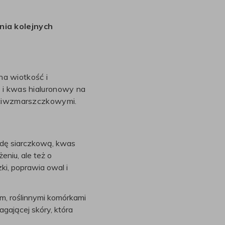
nia kolejnych
na wiotkość i
 i kwas hialuronowy na
zeciwzmarszczkowymi.
dę siarczkową, kwas
eniu, ale też o
i, poprawia owal i
, roślinnymi komórkami
agającej skóry, która