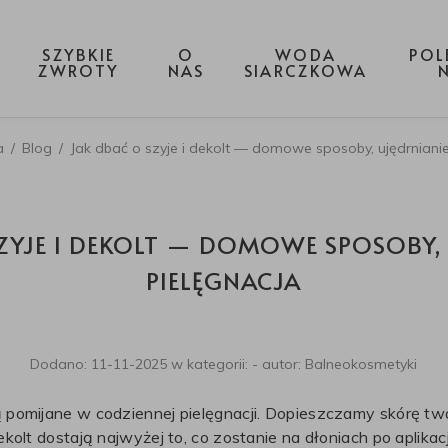
SZYBKIE
O
WODA
POL
ZWROTY
NAS
SIARCZKOWA
a
/
Blog
/
Jak dbać o szyje i dekolt — domowe sposoby, ujędrnianie
ZYJE I DEKOLT — DOMOWE SPOSOBY, 
PIELĘGNACJA
Dodano:
11-11-2025
w kategorii:
-
autor:
Balneokosmetyki
są pomijane w codziennej pielęgnacji. Dopieszczamy skórę t
dekolt dostają najwyżej to, co zostanie na dłoniach po aplikacj