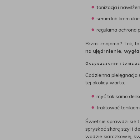
tonizacja i nawilżen
serum lub krem ukie
regularna ochrona 
Brzmi znajomo? Tak, to
na ujędrnienie, wygł
Oczyszczanie i tonizac
Codzienna pielęgnacja s
tej okolicy warto:
myć tak samo delika
traktować tonikiem 
Świetnie sprawdzi się 
spryskać skórę szyi i de
wodzie siarczkowej, k