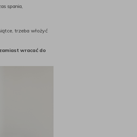
as spania,
esiątce, trzeba włożyć
– zamiast wracać do